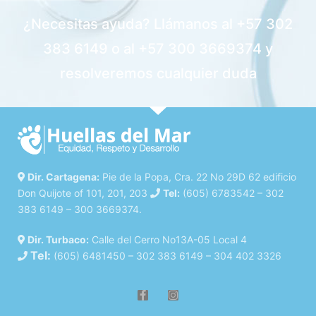
¿Necesitas ayuda? Llámanos al +57 302
383 6149 o al +57 300 3669374 y
resolveremos cualquier duda
Dir. Cartagena:
Pie de la Popa, Cra. 22 No 29D 62 edificio
Don Quijote of 101, 201, 203
Tel:
(605) 6783542 – 302
383 6149 – 300 3669374.
Dir. Turbaco:
Calle del Cerro No13A-05 Local 4
Tel:
(605) 6481450 – 302 383 6149 – 304 402 3326