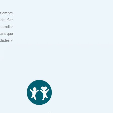
siempre
 del Ser
arrollar
para que
idades y