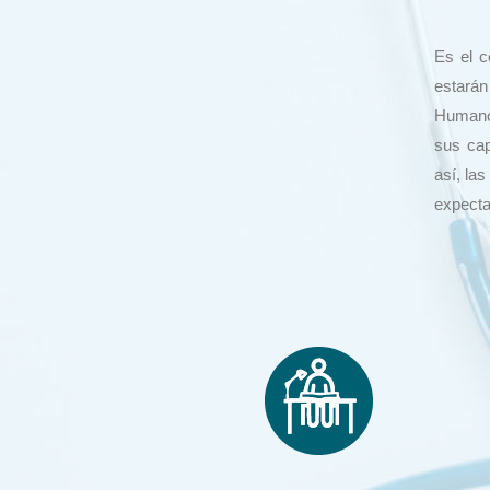
Es el 
estarán
Humano,
sus cap
así, la
expecta