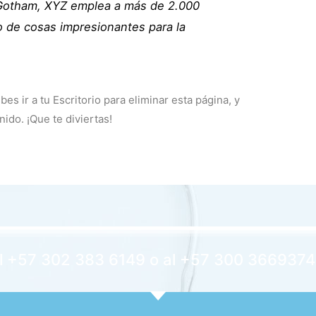
 Gotham, XYZ emplea a más de 2.000
o de cosas impresionantes para la
bes ir a
tu Escritorio
para eliminar esta página, y
ido. ¡Que te diviertas!
l +57 302 383 6149 o al +57 300 3669374 