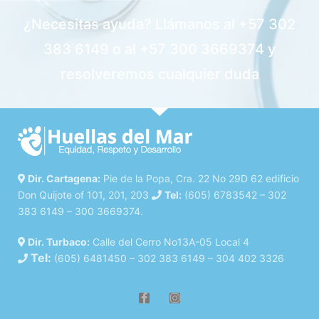
¿Necesitas ayuda? Llámanos al +57 302
383 6149 o al +57 300 3669374 y
resolveremos cualquier duda
Dir. Cartagena:
Pie de la Popa, Cra. 22 No 29D 62 edificio
Don Quijote of 101, 201, 203
Tel:
(605) 6783542 – 302
383 6149 – 300 3669374.
Dir. Turbaco:
Calle del Cerro No13A-05 Local 4
Tel:
(605) 6481450 – 302 383 6149 – 304 402 3326